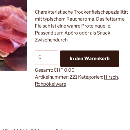
Charakteristische Trockenfleischspezialität
mit typischem Raucharoma. Das fettarme
Fleisch ist eine wahre Proteinquelle.
Passend zum Apéro oder als Snack
Zwischendurch.
Hirsch-
In den Warenkorb
Mostbröckli
Menge
Gesamt:
CHF 0.00
Artikelnummer:
221
Kategorien:
Hirsch
,
Rohpökelware