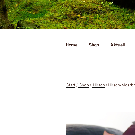
Zum
Inhalt
Liebeswerkstatt
springen
Wilder Genuss
Home
Shop
Aktuell
Start
/
Shop
/
Hirsch
/ Hirsch-Mostbr