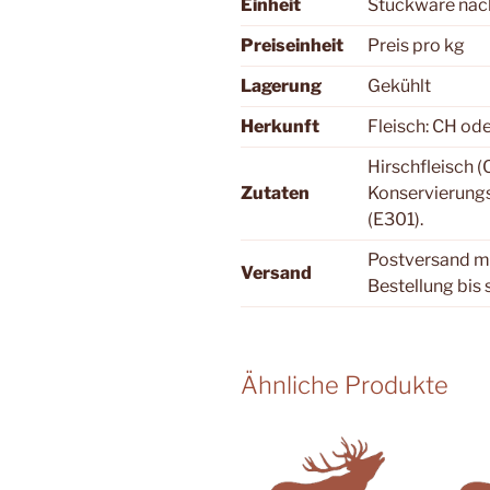
Einheit
Stückware nach 
Preiseinheit
Preis pro kg
Lagerung
Gekühlt
Herkunft
Fleisch: CH ode
Hirschfleisch (
Zutaten
Konservierungs
(E301).
Postversand mö
Versand
Bestellung bis
Ähnliche Produkte