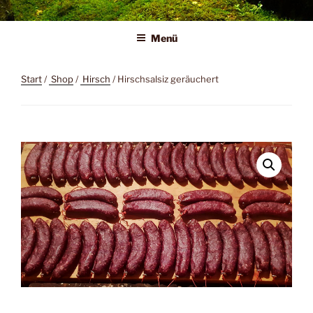
Zum
Liebeswerkstatt
Wilder Genuss
Inhalt
Menü
springen
Start
/
Shop
/
Hirsch
/ Hirschsalsiz geräuchert