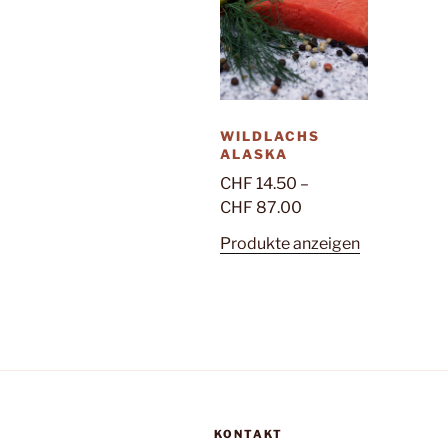
WILDLACHS
ALASKA
CHF
14.50
–
Preisspanne:
CHF
87.00
CHF 14.50
Produkte anzeigen
bis
CHF 87.00
KONTAKT