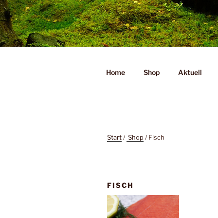
Zum
Inhalt
Liebeswerkstatt
springen
Wilder Genuss
Home
Shop
Aktuell
Start
/
Shop
/ Fisch
FISCH