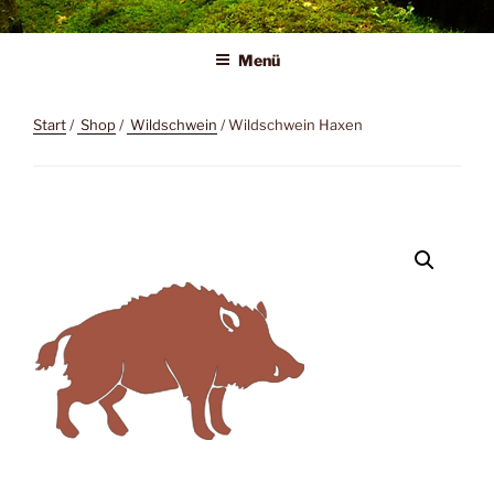
Zum
Liebeswerkstatt
Wilder Genuss
Inhalt
Menü
springen
Start
/
Shop
/
Wildschwein
/ Wildschwein Haxen