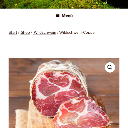
Zum
Liebeswerkstatt
Wilder Genuss
Inhalt
Menü
springen
Start
/
Shop
/
Wildschwein
/ Wildschwein-Coppa